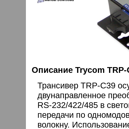
Описание Trycom TRP-
Трансивер TRP-C39 ос
двунаправленное прео
RS-232/422/485 в свет
передачи по одномодо
волокну. Использовани