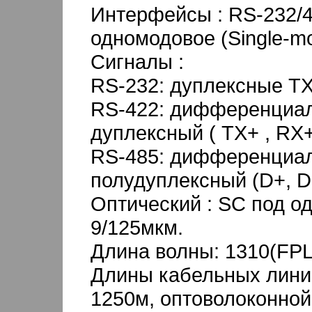
Интерфейсы : RS-232/4
одномодовое (Single-m
Сигналы :
RS-232: дуплексные T
RS-422: дифференциа
дуплексный ( TX+ , RX+,
RS-485: дифференциа
полудуплексный (D+, D-
Оптический : SC под о
9/125мкм.
Длина волны: 1310(FP
Длины кабельных линий
1250м, оптоволоконной